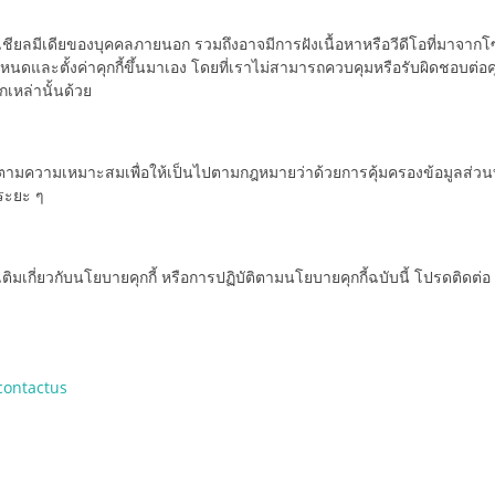
ชียลมีเดียของบุคคลภายนอก รวมถึงอาจมีการฝังเนื้อหาหรือวีดีโอที่มาจากโซ
ดและตั้งค่าคุกกี้ขึ้นมาเอง โดยที่เราไม่สามารถควบคุมหรือรับผิดชอบต่อค
เหล่านั้นด้วย
งตามความเหมาะสมเพื่อให้เป็นไปตามกฎหมายว่าด้วยการคุ้มครองข้อมูลส่วนบุ
ระยะ ๆ
มเกี่ยวกับนโยบายคุกกี้ หรือการปฏิบัติตามนโยบายคุกกี้ฉบับนี้ โปรดติดต่อ
contactus